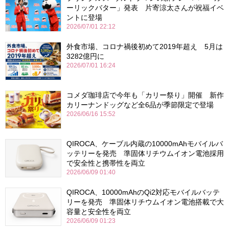
ーリックバター」発表 片寄涼太さんが祝福イベ
ントに登場
2026/07/01 22:12
外食市場、コロナ禍後初めて2019年超え 5月は
3282億円に
2026/07/01 16:24
コメダ珈琲店で今年も「カリー祭り」開催 新作
カリーナンドッグなど全6品が季節限定で登場
2026/06/16 15:52
QIROCA、ケーブル内蔵の10000mAhモバイルバ
ッテリーを発売 準固体リチウムイオン電池採用
で安全性と携帯性を両立
2026/06/09 01:40
QIROCA、10000mAhのQi2対応モバイルバッテ
リーを発売 準固体リチウムイオン電池搭載で大
容量と安全性を両立
2026/06/09 01:23