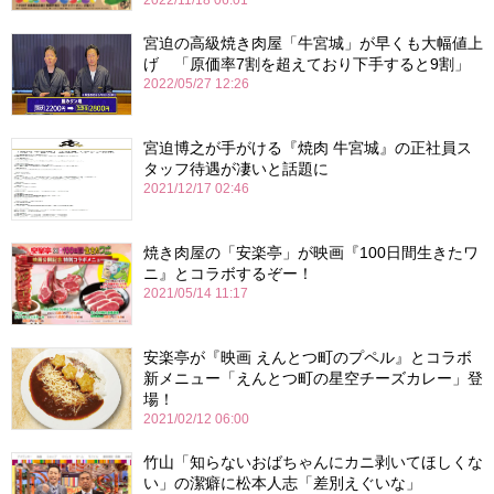
2022/11/18 06:01
宮迫の高級焼き肉屋「牛宮城」が早くも大幅値上
げ 「原価率7割を超えており下手すると9割」
2022/05/27 12:26
宮迫博之が手がける『焼肉 牛宮城』の正社員ス
タッフ待遇が凄いと話題に
2021/12/17 02:46
焼き肉屋の「安楽亭」が映画『100日間生きたワ
ニ』とコラボするぞー！
2021/05/14 11:17
安楽亭が『映画 えんとつ町のプペル』とコラボ
新メニュー「えんとつ町の星空チーズカレー」登
場！
2021/02/12 06:00
竹山「知らないおばちゃんにカニ剥いてほしくな
い」の潔癖に松本人志「差別えぐいな」