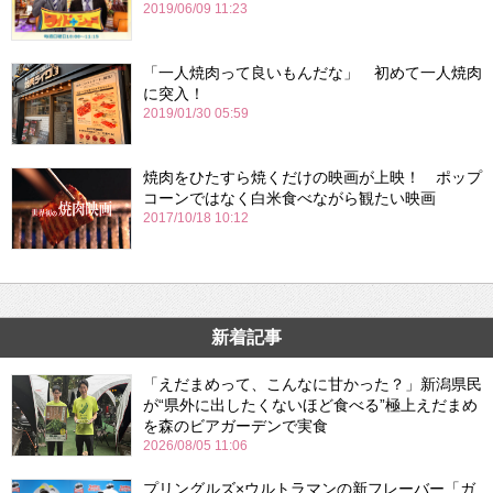
2019/06/09 11:23
「一人焼肉って良いもんだな」 初めて一人焼肉
に突入！
2019/01/30 05:59
焼肉をひたすら焼くだけの映画が上映！ ポップ
コーンではなく白米食べながら観たい映画
2017/10/18 10:12
新着記事
「えだまめって、こんなに甘かった？」新潟県民
が“県外に出したくないほど食べる”極上えだまめ
を森のビアガーデンで実食
2026/08/05 11:06
プリングルズ×ウルトラマンの新フレーバー「ガ