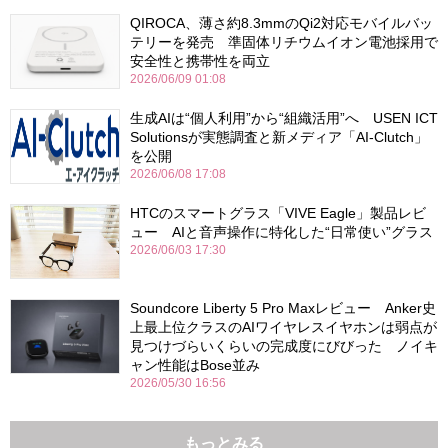
QIROCA、薄さ約8.3mmのQi2対応モバイルバッ
テリーを発売 準固体リチウムイオン電池採用で
安全性と携帯性を両立
2026/06/09 01:08
生成AIは“個人利用”から“組織活用”へ USEN ICT
Solutionsが実態調査と新メディア「AI-Clutch」
を公開
2026/06/08 17:08
HTCのスマートグラス「VIVE Eagle」製品レビ
ュー AIと音声操作に特化した“日常使い”グラス
2026/06/03 17:30
Soundcore Liberty 5 Pro Maxレビュー Anker史
上最上位クラスのAIワイヤレスイヤホンは弱点が
見つけづらいくらいの完成度にびびった ノイキ
ャン性能はBose並み
2026/05/30 16:56
もっとみる