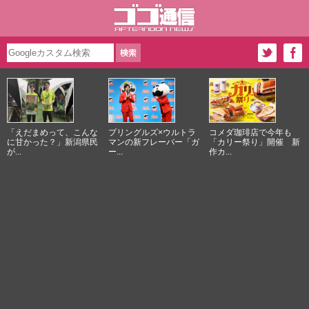
「えだまめって、こんな
プリングルズ×ウルトラ
コメダ珈琲店で今年も
に甘かった？」新潟県民
マンの新フレーバー「ガ
「カリー祭り」開催 新
が...
ー...
作カ...