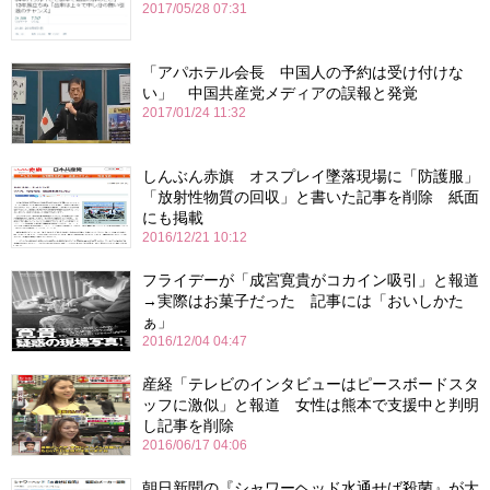
2017/05/28 07:31
「アパホテル会長 中国人の予約は受け付けな
い」 中国共産党メディアの誤報と発覚
2017/01/24 11:32
しんぶん赤旗 オスプレイ墜落現場に「防護服」
「放射性物質の回収」と書いた記事を削除 紙面
にも掲載
2016/12/21 10:12
フライデーが「成宮寛貴がコカイン吸引」と報道
→実際はお菓子だった 記事には「おいしかた
ぁ」
2016/12/04 04:47
産経「テレビのインタビューはピースボードスタ
ッフに激似」と報道 女性は熊本で支援中と判明
し記事を削除
2016/06/17 04:06
朝日新聞の『シャワーヘッド水通せば殺菌』が大