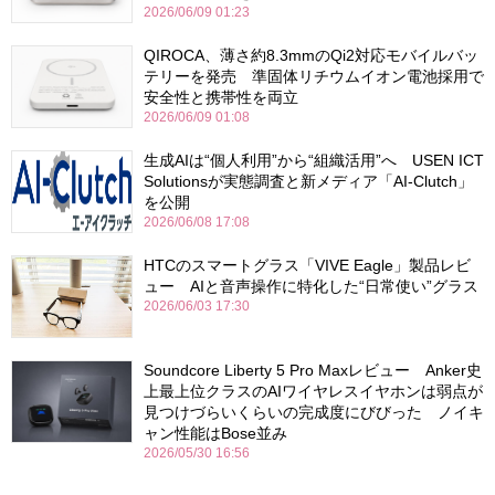
2026/06/09 01:23
QIROCA、薄さ約8.3mmのQi2対応モバイルバッ
テリーを発売 準固体リチウムイオン電池採用で
安全性と携帯性を両立
2026/06/09 01:08
生成AIは“個人利用”から“組織活用”へ USEN ICT
Solutionsが実態調査と新メディア「AI-Clutch」
を公開
2026/06/08 17:08
HTCのスマートグラス「VIVE Eagle」製品レビ
ュー AIと音声操作に特化した“日常使い”グラス
2026/06/03 17:30
Soundcore Liberty 5 Pro Maxレビュー Anker史
上最上位クラスのAIワイヤレスイヤホンは弱点が
見つけづらいくらいの完成度にびびった ノイキ
ャン性能はBose並み
2026/05/30 16:56