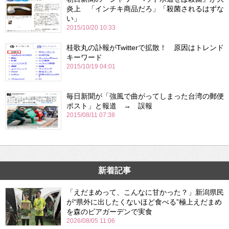
炎上 「インチキ商品だろ」「殺菌されるはずな
い」
2015/10/20 10:33
桂歌丸の訃報がTwitterで拡散！ 原因はトレンド
キーワード
2015/10/19 04:01
毎日新聞が「強風で曲がってしまった台湾の郵便
ポスト」と報道 → 誤報
2015/08/11 07:38
新着記事
「えだまめって、こんなに甘かった？」新潟県民
が“県外に出したくないほど食べる”極上えだまめ
を森のビアガーデンで実食
2026/08/05 11:06