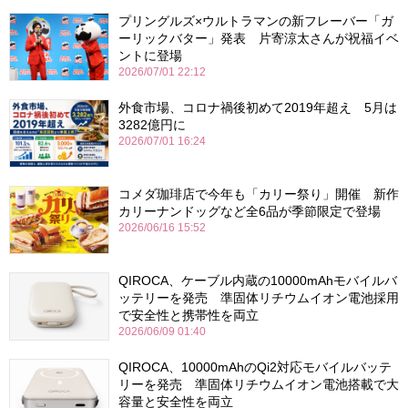
プリングルズ×ウルトラマンの新フレーバー「ガ
ーリックバター」発表 片寄涼太さんが祝福イベ
ントに登場
2026/07/01 22:12
外食市場、コロナ禍後初めて2019年超え 5月は
3282億円に
2026/07/01 16:24
コメダ珈琲店で今年も「カリー祭り」開催 新作
カリーナンドッグなど全6品が季節限定で登場
2026/06/16 15:52
QIROCA、ケーブル内蔵の10000mAhモバイルバ
ッテリーを発売 準固体リチウムイオン電池採用
で安全性と携帯性を両立
2026/06/09 01:40
QIROCA、10000mAhのQi2対応モバイルバッテ
リーを発売 準固体リチウムイオン電池搭載で大
容量と安全性を両立