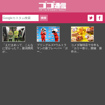
「えだまめって、こんな
プリングルズ×ウルトラ
コメダ珈琲店で今年も
に甘かった？」新潟県民
マンの新フレーバー「ガ
「カリー祭り」開催 新
が...
ー...
作カ...