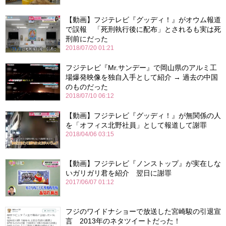
【動画】フジテレビ『グッディ！』がオウム報道
で誤報 「死刑執行後に配布」とされるも実は死
刑前にだった
2018/07/20 01:21
フジテレビ『Mr.サンデー』で岡山県のアルミ工
場爆発映像を独自入手として紹介 → 過去の中国
のものだった
2018/07/10 06:12
【動画】フジテレビ『グッディ！』が無関係の人
を「オフィス北野社員」として報道して謝罪
2018/04/06 03:15
【動画】フジテレビ『ノンストップ』が実在しな
いガリガリ君を紹介 翌日に謝罪
2017/06/07 01:12
フジのワイドナショーで放送した宮崎駿の引退宣
言 2013年のネタツイートだった！