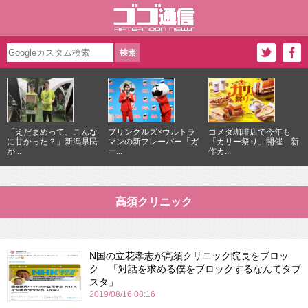
「えだまめって、こんな
プリングルズ×ウルトラ
コメダ珈琲店で今年も
に甘かった？」新潟県民
マンの新フレーバー「ガ
「カリー祭り」開催 新
が...
ー...
作カ...
高須クリニック
N国の立花孝志が高須クリニック院長をブロッ
ク 「対話を求める僕をブロックするなんてタブ
スタ」
2019/08/16 08:16