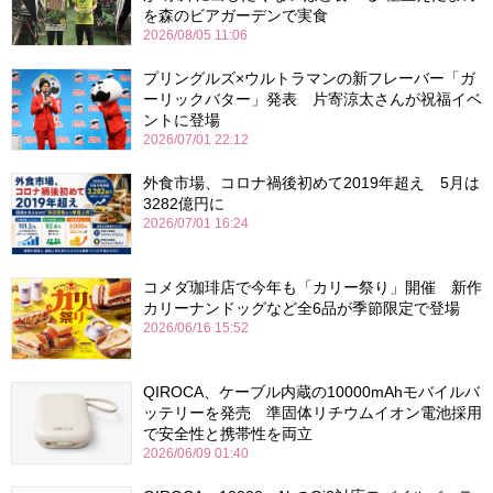
を森のビアガーデンで実食
2026/08/05 11:06
プリングルズ×ウルトラマンの新フレーバー「ガ
ーリックバター」発表 片寄涼太さんが祝福イベ
ントに登場
2026/07/01 22:12
外食市場、コロナ禍後初めて2019年超え 5月は
3282億円に
2026/07/01 16:24
コメダ珈琲店で今年も「カリー祭り」開催 新作
カリーナンドッグなど全6品が季節限定で登場
2026/06/16 15:52
QIROCA、ケーブル内蔵の10000mAhモバイルバ
ッテリーを発売 準固体リチウムイオン電池採用
で安全性と携帯性を両立
2026/06/09 01:40