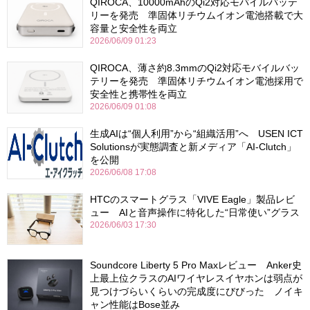
QIROCA、10000mAhのQi2対応モバイルバッテ
リーを発売 準固体リチウムイオン電池搭載で大
容量と安全性を両立
2026/06/09 01:23
QIROCA、薄さ約8.3mmのQi2対応モバイルバッ
テリーを発売 準固体リチウムイオン電池採用で
安全性と携帯性を両立
2026/06/09 01:08
生成AIは“個人利用”から“組織活用”へ USEN ICT
Solutionsが実態調査と新メディア「AI-Clutch」
を公開
2026/06/08 17:08
HTCのスマートグラス「VIVE Eagle」製品レビ
ュー AIと音声操作に特化した“日常使い”グラス
2026/06/03 17:30
Soundcore Liberty 5 Pro Maxレビュー Anker史
上最上位クラスのAIワイヤレスイヤホンは弱点が
見つけづらいくらいの完成度にびびった ノイキ
ャン性能はBose並み