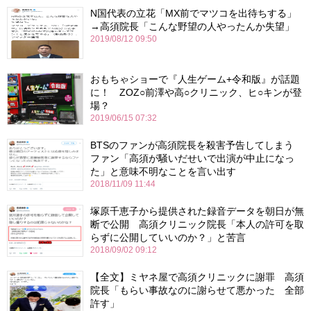
N国代表の立花「MX前でマツコを出待ちする」
→高須院長「こんな野望の人やったんか失望」
2019/08/12 09:50
おもちゃショーで『人生ゲーム+令和版』が話題
に！ ZOZ○前澤や高○クリニック、ヒ○キンが登
場？
2019/06/15 07:32
BTSのファンが高須院長を殺害予告してしまう
ファン「高須が騒いだせいで出演が中止になっ
た」と意味不明なことを言い出す
2018/11/09 11:44
塚原千恵子から提供された録音データを朝日が無
断で公開 高須クリニック院長「本人の許可を取
らずに公開していいのか？」と苦言
2018/09/02 09:12
【全文】ミヤネ屋で高須クリニックに謝罪 高須
院長「もらい事故なのに謝らせて悪かった 全部
許す」