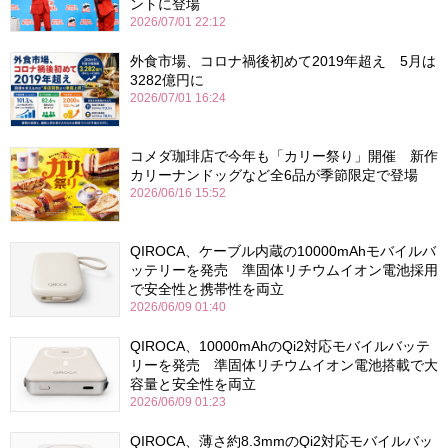
ントに登場
2026/07/01 22:12
外食市場、コロナ禍後初めて2019年超え 5月は
3282億円に
2026/07/01 16:24
コメダ珈琲店で今年も「カリー祭り」開催 新作
カリーナンドッグなど全6品が季節限定で登場
2026/06/16 15:52
QIROCA、ケーブル内蔵の10000mAhモバイルバ
ッテリーを発売 準固体リチウムイオン電池採用
で安全性と携帯性を両立
2026/06/09 01:40
QIROCA、10000mAhのQi2対応モバイルバッテ
リーを発売 準固体リチウムイオン電池搭載で大
容量と安全性を両立
2026/06/09 01:23
QIROCA、薄さ約8.3mmのQi2対応モバイルバッ