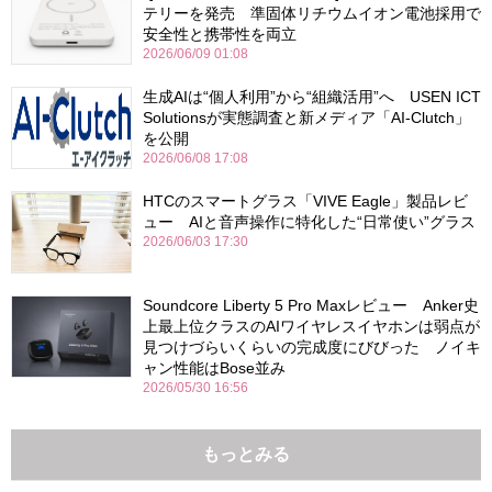
テリーを発売 準固体リチウムイオン電池採用で
安全性と携帯性を両立
2026/06/09 01:08
生成AIは“個人利用”から“組織活用”へ USEN ICT
Solutionsが実態調査と新メディア「AI-Clutch」
を公開
2026/06/08 17:08
HTCのスマートグラス「VIVE Eagle」製品レビ
ュー AIと音声操作に特化した“日常使い”グラス
2026/06/03 17:30
Soundcore Liberty 5 Pro Maxレビュー Anker史
上最上位クラスのAIワイヤレスイヤホンは弱点が
見つけづらいくらいの完成度にびびった ノイキ
ャン性能はBose並み
2026/05/30 16:56
もっとみる