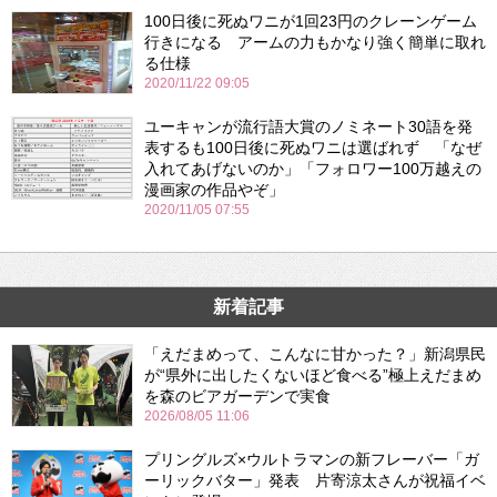
100日後に死ぬワニが1回23円のクレーンゲーム
行きになる アームの力もかなり強く簡単に取れ
る仕様
2020/11/22 09:05
ユーキャンが流行語大賞のノミネート30語を発
表するも100日後に死ぬワニは選ばれず 「なぜ
入れてあげないのか」「フォロワー100万越えの
漫画家の作品やぞ」
2020/11/05 07:55
新着記事
「えだまめって、こんなに甘かった？」新潟県民
が“県外に出したくないほど食べる”極上えだまめ
を森のビアガーデンで実食
2026/08/05 11:06
プリングルズ×ウルトラマンの新フレーバー「ガ
ーリックバター」発表 片寄涼太さんが祝福イベ