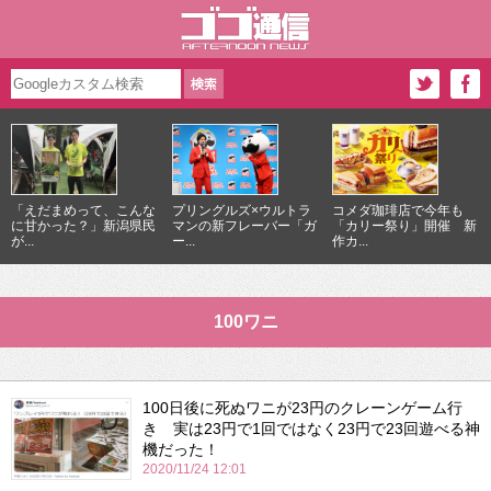
「えだまめって、こんな
プリングルズ×ウルトラ
コメダ珈琲店で今年も
に甘かった？」新潟県民
マンの新フレーバー「ガ
「カリー祭り」開催 新
が...
ー...
作カ...
100ワニ
100日後に死ぬワニが23円のクレーンゲーム行
き 実は23円で1回ではなく23円で23回遊べる神
機だった！
2020/11/24 12:01