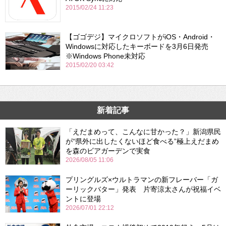
2015/02/24 11:23
【ゴゴデジ】マイクロソフトがiOS・Android・
Windowsに対応したキーボードを3月6日発売
※Windows Phone未対応
2015/02/20 03:42
新着記事
「えだまめって、こんなに甘かった？」新潟県民
が“県外に出したくないほど食べる”極上えだまめ
を森のビアガーデンで実食
2026/08/05 11:06
プリングルズ×ウルトラマンの新フレーバー「ガ
ーリックバター」発表 片寄涼太さんが祝福イベ
ントに登場
2026/07/01 22:12