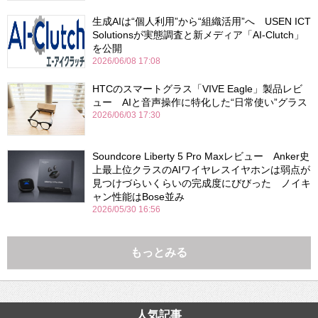
生成AIは“個人利用”から“組織活用”へ USEN ICT
Solutionsが実態調査と新メディア「AI-Clutch」
を公開
2026/06/08 17:08
HTCのスマートグラス「VIVE Eagle」製品レビ
ュー AIと音声操作に特化した“日常使い”グラス
2026/06/03 17:30
Soundcore Liberty 5 Pro Maxレビュー Anker史
上最上位クラスのAIワイヤレスイヤホンは弱点が
見つけづらいくらいの完成度にびびった ノイキ
ャン性能はBose並み
2026/05/30 16:56
もっとみる
人気記事