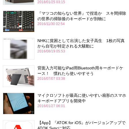
2018/01/25 03:15
『マツコの知らない世界』で捏造か スキ間掃除
の世界の掃除後のキーボードが別物に
2016/11/30 02:54
NHKに貧困として出演した女子高生 1枚の写真
から自宅が特定される大騒動に
2016/08/19 05:53
背面入力可能なiPad用Bluetooth用キーボードケ
ース！ 慣れたら使いやすそう
2016/07/07 03:38
マイクロソフトが最高に使いやすい扇形のスマホ
キーボードアプリを開発中
2016/01/27 06:01
【App】『ATOK for iOS』がバージョンアップで
ATOK Syncに対応