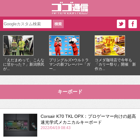
「えだまめって、こんな
プリングルズ×ウルトラ
コメダ珈琲店で今年も
に甘かった？」新潟県民
マンの新フレーバー「ガ
「カリー祭り」開催 新
が...
ー...
作カ...
キーボード
Corsair K70 TKL OPX：プロゲーマー向けの超高
速光学式メカニカルキーボード
2022/04/19 08:43