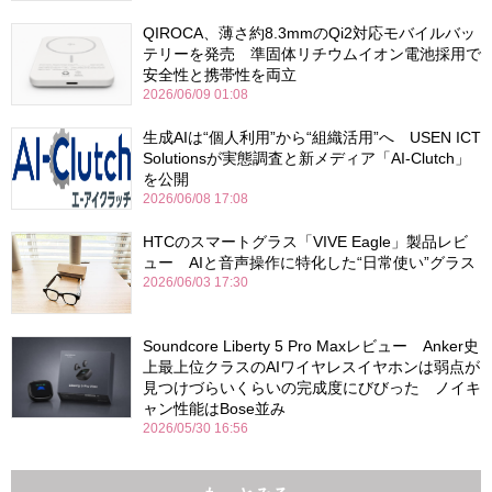
QIROCA、薄さ約8.3mmのQi2対応モバイルバッ
テリーを発売 準固体リチウムイオン電池採用で
安全性と携帯性を両立
2026/06/09 01:08
生成AIは“個人利用”から“組織活用”へ USEN ICT
Solutionsが実態調査と新メディア「AI-Clutch」
を公開
2026/06/08 17:08
HTCのスマートグラス「VIVE Eagle」製品レビ
ュー AIと音声操作に特化した“日常使い”グラス
2026/06/03 17:30
Soundcore Liberty 5 Pro Maxレビュー Anker史
上最上位クラスのAIワイヤレスイヤホンは弱点が
見つけづらいくらいの完成度にびびった ノイキ
ャン性能はBose並み
2026/05/30 16:56