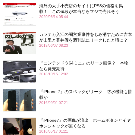
海外の大手小売店のサイトにPS5の価格を掲
載！ この値段が本当ならマジで売れそう
2020/06/14 05:44
カラテカ入江の闇営業事件をもみ消すために吉本
が山里と蒼井優を週刊誌にリークしたと噂に？
2019/06/07 08:23
『ニンテンドウ64ミニ』のリーク画像？ 本物
なら発売期待
2018/10/15 12:02
『iPhone 7』のスペックがリーク 防水機能も搭
載か
2016/09/01 07:21
『iPhone7』の画像が流出 ホームボタンとイヤ
ホンジャックが無くなる
2016/05/17 01:21