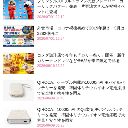
プリングルズ×ウルトラマンの新フレーバー「ガ
ーリックバター」発表 片寄涼太さんが祝福イベ
ントに登場
2026/07/01 22:12
外食市場、コロナ禍後初めて2019年超え 5月は
3282億円に
2026/07/01 16:24
コメダ珈琲店で今年も「カリー祭り」開催 新作
カリーナンドッグなど全6品が季節限定で登場
2026/06/16 15:52
QIROCA、ケーブル内蔵の10000mAhモバイルバ
ッテリーを発売 準固体リチウムイオン電池採用
で安全性と携帯性を両立
2026/06/09 01:40
QIROCA、10000mAhのQi2対応モバイルバッテ
リーを発売 準固体リチウムイオン電池搭載で大
容量と安全性を両立
2026/06/09 01:23