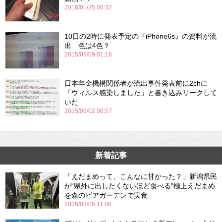
2016/01/25 06:32
10日の2時に発表予定の『iPhone6s』の資料が流
出 色は4色？
2015/09/09 01:16
日本年金機構関係者が流出事件発表前に2chに
「ウィルス感染しました」と書き込みリークして
いた
2015/06/02 08:57
新着記事
「えだまめって、こんなに甘かった？」新潟県民
が“県外に出したくないほど食べる”極上えだまめ
を森のビアガーデンで実食
2026/08/05 11:06