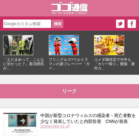
「えだまめって、こんな
プリングルズ×ウルトラ
コメダ珈琲店で今年も
に甘かった？」新潟県民
マンの新フレーバー「ガ
「カリー祭り」開催 新
が...
ー...
作カ...
リーク
中国が新型コロナウィルスの感染者・死亡者数を
少なく発表していたと内部告発 CNNが発表
2020/12/01 01:47