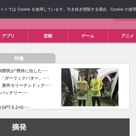
では Cookie を使用しています。引き続き閲覧する場合、Cookie の
について
広告掲載について
お問い合わせ
タレコミ
アプリ
芸能
ゲーム
アニメ
特集
県民が“県外に出した･･･
「ガーリックバター」･･･
新作カリーナンドッグ･･･
ルバッテリー･･･
-5.2×G･･･
tra･･･
供開･･･
摘発
ム、”自分が今話し･･･