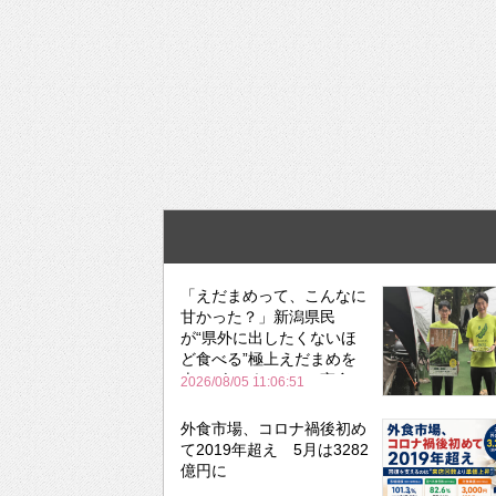
「えだまめって、こんなに
甘かった？」新潟県民
が“県外に出したくないほ
ど食べる”極上えだまめを
森のビアガーデンで実食
2026/08/05 11:06:51
外食市場、コロナ禍後初め
て2019年超え 5月は3282
億円に