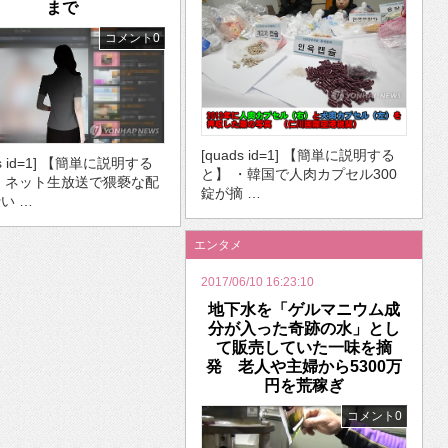
まで
コメント0
[quads id=1] 【簡単に説明する
ds id=1] 【簡単に説明する
と】 ・韓国で人肉カプセル300
・ネット生放送で猥褻な配
錠が摘 …
い …
エンタメ
2017/06/10 16:23:10
地下水を「ゲルマニウム成
分が入った奇跡の水」とし
て販売していた一味を摘
発 老人や主婦から5300万
円を荒稼ぎ
コメント0