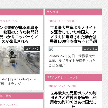
いを渡す」 TE･･･
エンタメ
7/09 18:11:29
2019/11/02 12:04:02
ンダ警察が麻薬組織を
世界最大児童ポルノサイト
 映画のような拷問部
を運営していた韓国人 ア
見つかりニッパーやメ
メリカに送還された場合は
スが発見される
懲役1000年を食らうと予想
コメント0
コメント1
[quads id=2] 先日、世界最大の
児童ポルノサイトが摘発された
ことを紹介 …
ITテクノロジー・ネット
 id=1] [quads id=2] 2020
7日、オランダ …
2019/10/19 18:55:39
世界最大の児童ポルノの利
済・社会
用者含と運営者を摘発 利
用者の約70％はあの国だっ
4/07 00:15:43
た