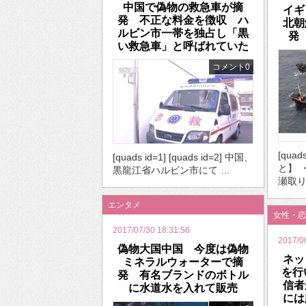
中国で偽物の救急車が摘
イギ
発 不正な料金を徴収 ハ
北朝
ルビン市一帯を独占し「黒
発
い救急車」と呼ばれていた
コメント0
[qua
[quads id=1] [quads id=2] 中国、
と】 
黒龍江省ハルビン市にて …
瀬取り
エンタメ
女性・恋
2017/07/30 18:31:56
2017/0
偽物大国中国 今度は偽物
ネッ
ミネラルウォーターで摘
を行
発 有名ブランドのボトル
信者
に水道水を入れて販売
には