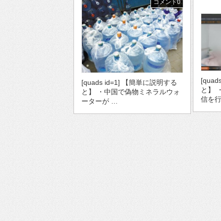
コメント0
[qua
[quads id=1] 【簡単に説明する
と】 
と】 ・中国で偽物ミネラルウォ
信を行
ーターが …