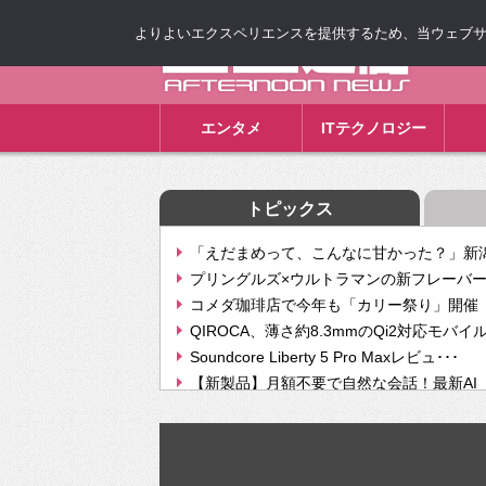
よりよいエクスペリエンスを提供するため、当ウェブサイト
ゴゴ通信
エンタメ
ITテクノロジー
トピックス
「えだまめって、こんなに甘かった？」新潟
プリングルズ×ウルトラマンの新フレーバー
コメダ珈琲店で今年も「カリー祭り」開催 
QIROCA、薄さ約8.3mmのQi2対応モバイ
Soundcore Liberty 5 Pro Maxレビュ･･･
【新製品】月額不要で自然な会話！最新AI（GPT
【次世代の没入感と生産性】VITURE Luma Ul
Geminiが音楽生成「Create music」機能提
挫折率8割の壁をAIで突破。ジャストシステ