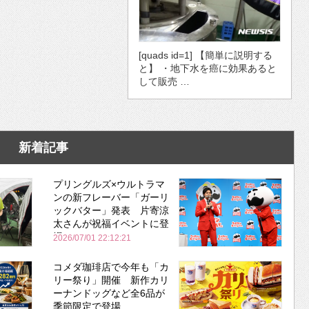
[quads id=1] 【簡単に説明する
と】 ・地下水を癌に効果あると
して販売 …
新着記事
プリングルズ×ウルトラマ
ンの新フレーバー「ガーリ
ックバター」発表 片寄涼
太さんが祝福イベントに登
場
2026/07/01 22:12:21
コメダ珈琲店で今年も「カ
リー祭り」開催 新作カリ
ーナンドッグなど全6品が
季節限定で登場