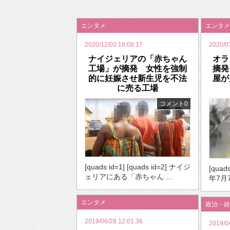
2026年のバレンタインは「自分で作って、想
エンタメ
エンタメ
2020/12/03 16:08:17
2020/0
ナイジェリアの「赤ちゃん
オラ
工場」が摘発 女性を強制
摘発
的に妊娠させ新生児を不法
屋が
に売る工場
コメント0
[quads id=1] [quads id=2] ナイジ
[quads
ェリアにある「赤ちゃん …
年7月
エンタメ
政治・経
2019/06/28 12:01:36
2019/0