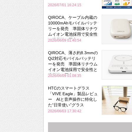
2026/07/01 16:24:15
QIROCA、ケーブル内蔵の
10000mAhモバイルバッテ
リーを発売 準固体リチウ
ムイオン電池採用で安全性
と携帯性を両立
2026/06/09 01:40:54
QIROCA、薄さ約8.3mmの
Qi2対応モバイルバッテリ
ーを発売 準固体リチウム
イオン電池採用で安全性と
携帯性を両立
2026/06/09 01:08:35
HTCのスマートグラス
「VIVE Eagle」製品レビュ
ー AIと音声操作に特化し
た“日常使い”グラス
2026/06/03 17:30:42