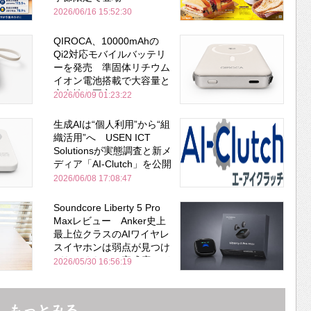
2026/06/16 15:52:30
QIROCA、10000mAhの
Qi2対応モバイルバッテリ
ーを発売 準固体リチウム
イオン電池搭載で大容量と
安全性を両立
2026/06/09 01:23:22
生成AIは“個人利用”から“組
織活用”へ USEN ICT
Solutionsが実態調査と新メ
ディア「AI-Clutch」を公開
2026/06/08 17:08:47
Soundcore Liberty 5 Pro
Maxレビュー Anker史上
最上位クラスのAIワイヤレ
スイヤホンは弱点が見つけ
づらいくらいの完成度にび
2026/05/30 16:56:19
びった ノイキャン性能は
Bose並み
もっとみる