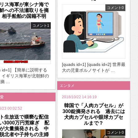
リス海軍が東シナ海で
コメント0
鮮への不法瀬取りを摘
 相手船舶の国籍不明
コメント1
[quads id=1] [quads id=2] 世界最
ds id=1] 【簡単に説明する
大の児童ポルノサイトが …
・イギリス海軍が北朝鮮の
摘 …
エンタメ
愛
2018/10/22 14:16:19
韓国で「人肉カプセル」が
6/23 00:02:52
300錠摘発される 過去には
ト生放送で猥褻な配信
犬肉カプセルや眼球カプセ
い3000万円荒稼ぎ 配
ルまで？
が大量摘発される 中
コメント0
脱北者や子持ちの主婦